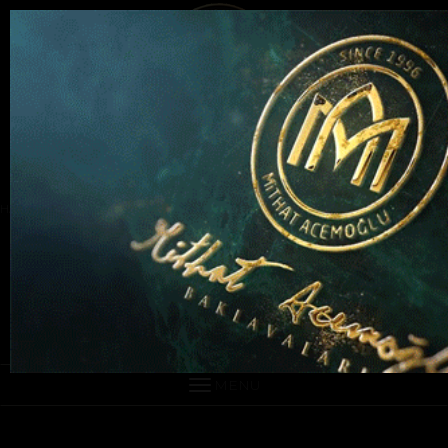
HAKKIMIZDA
ÜRETİM
NEDEN ACEMOĞLU ?
SATIŞ NOKTALARI
Türkçe
English
Беларусь
العربية
MENU