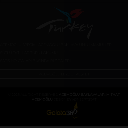
ACEMOĞLU SPECIAL
ACEMOĞLU BAKLAVA
UNLU MAMÜLLER
SÜTLÜ TATLILAR
TÜRK LOKUMU
SATIŞ NOKTALARI
BASINDA BİZ
GALERİ
ACEMOĞLU LEZZET KEŞFET
© 2026 ALL RIGHT RESERVED
ACEMOĞLU BAKLAVALARI MİTHAT
ACEMOĞLU
DESIGN BY KONSEPTSOFT