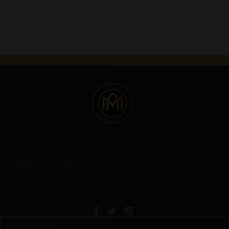
Anasayfa
Kurumsal
Ürünler
Galeri
Basında Biz
Katalog
İletişim
Katalog
KAYIT OL