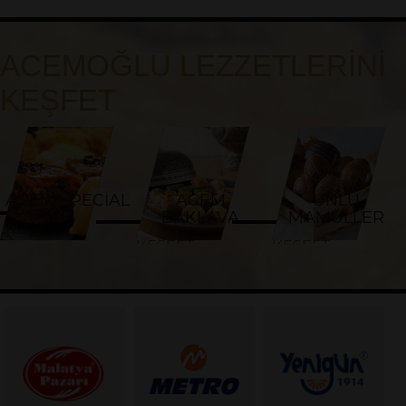
ACEMOĞLU LEZZETLERİNİ
KEŞFET
ACEM SPECİAL
ACEM
UNLU
BAKLAVA
MAMÜLLER
KEŞFET
KEŞFET
KEŞFET